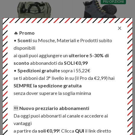
PIÙ OPZIONI
×
🔥
Promo
Vision - All in One Bag
Vision - Atom Gummi
•
Sconti
su Mosche, Materiali e Prodotti subito
2.0 - Wading Shoe
€ 79,99
disponibili
€ 154,99
ai quali puoi aggiungere un
ulteriore 5-30% di
sconto
abbonandoti da
SOLI €0,99
•
Spedizioni gratuite
sopra i 55,22€
se ti abboni dal 3° livello in su (il Pro da €2,99) hai
PIÙ OPZIONI
PIÙ OPZIONI
SEMPRE la spedizione gratuita
senza dover superare la soglia minima
🆕
Nuovo prezziario abbonamenti
Vision - Atom Wader
Vision - Koski Grey
Da oggi puoi abbonarti al canale e accedere ai
Wader
€ 239,99
vantaggi
€ 349,99
a partire da
soli €0,99
! Clicca
QUI
il link diretto