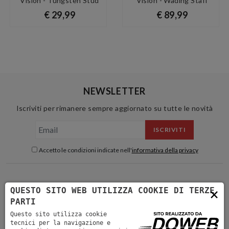
Vision - Tungsten Stud
Vision - Wading Staff
€ 29,99
€ 89,99
NEWSLETTER
Iscriviti per rimanere sempre aggiornato su tutte le novità
ISCRIVITI
Accetto le condizioni indicate nell'
informativa della privacy
×
QUESTO SITO WEB UTILIZZA COOKIE DI TERZE
PARTI
Questo sito utilizza cookie
tecnici per la navigazione e