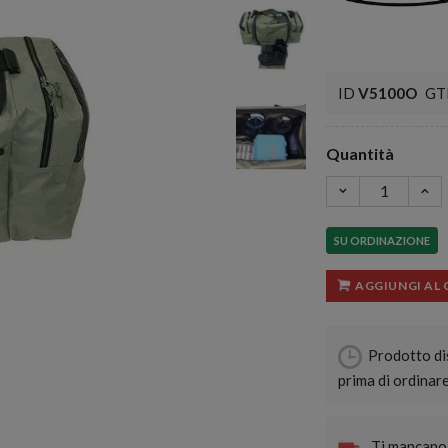
ID
V5100O
GT
Quantità
SU ORDINAZIONE
AGGIUNGI AL
Prodotto di
prima di ordinar
Ti mancano 