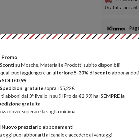
Gratuita per abbo
Paga
disponibile per o
Sconti extra

Promo
WhatsApp
Sconti
su Mosche, Materiali e Prodotti subito disponibili
 quali puoi aggiungere un
ulteriore 5-30% di sconto
abbonandot
a
SOLI €0,99
Per visualizzare
Spedizioni gratuite
sopra i 55,22€
Vimeo cliccando 
 ti abboni dal 3° livello in su (il Pro da €2,99) hai
SEMPRE la
pedizione gratuita
nza dover superare la soglia minima
ari resistente e durevole,
ogno. Ha un ampio scomparto

Nuovo prezziario abbonamenti
niera a forma di U per riporli
 oggi puoi abbonarti al canale e accedere ai vantaggi