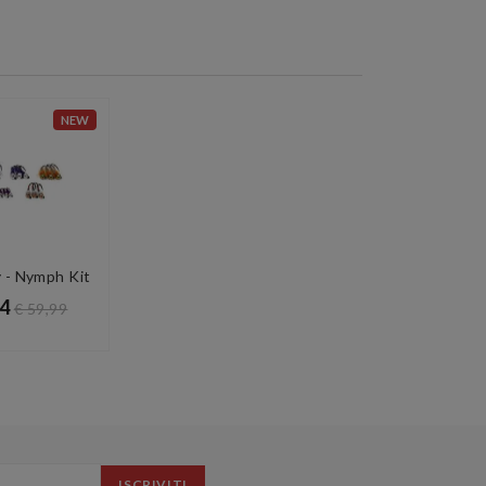
NEW
y - Nymph Kit
84
€ 59,99
ISCRIVITI