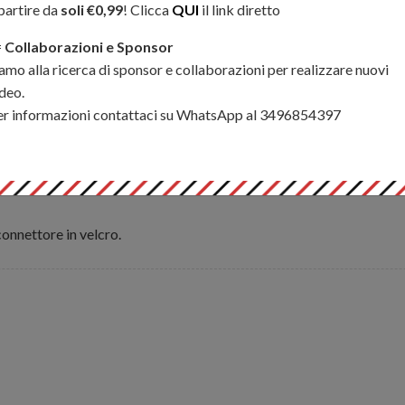
rno dello scomparto principale
partire da
soli €0,99
! Clicca
QUI
il link diretto
tura. Due ampi scomparti

Collaborazioni e Sponsor
 in rete contengono waders e
amo alla ricerca di sponsor e collaborazioni per realizzare nuovi
ltre dotata di un'ampia tasca
deo.
er informazioni contattaci su WhatsApp al 3496854397
 documenti.
onnettore in velcro.