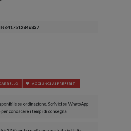
IN
6417512846837
 CARRELLO
AGGIUNGI AI PREFERITI
sponibile su ordinazione. Scrivici su WhatsApp
e per conoscere i tempi di consegna
55,23 € per la spedizione gratuita in Italia.