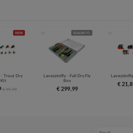
NEW
ESAURITO
y - Trout Dry
Lavezzinifly - Full Dry Fly
Lavezzinifl
 Kit
Box
€ 21,
9
€ 299,99
€ 99,99