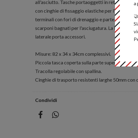
all'asciutto. Tasche portaoggetti in rete all'inte
a 
con cinghie di fissaggio elastiche per l'attrezza

terminali con fori di drenaggio e parte superiore
Si
scarponi bagnati per l'asciugatura. La borsa è ino
vi
laterale porta accessori.
P
Misure: 82 x 34 x 34cm complessivi.
Piccola tasca coperta sulla parte superiore per i
Tracolla regolabile con spallina.
Cinghie di trasporto resistenti larghe 50mm con c
Condividi