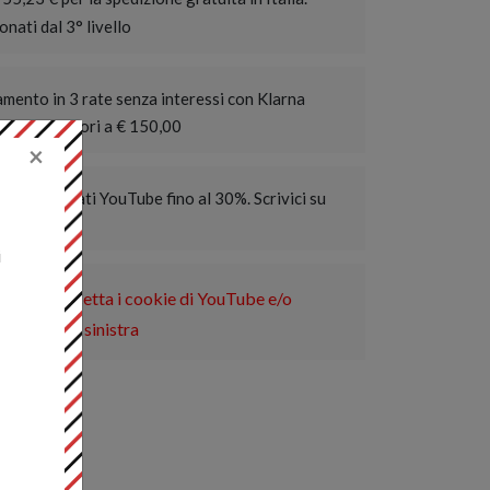
nati dal 3° livello
mento in 3 rate senza interessi con Klarna
rdini superiori a € 150,00
×
 per abbonati YouTube fino al 30%. Scrivici su
i
 i video, accetta i cookie di YouTube e/o
in basso a sinistra