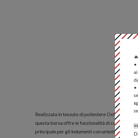

•
ai
d
•
se
s
se
Realizzata in tessuto di poliestere Oxford 600 den
questa borsa offre le funzionalità di cui hai bis

principale per gli indumenti con un'entrata con cer
Da