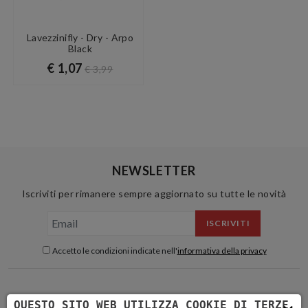
Lavezzinifly - Dry - Arpo
Black
€ 1,07
€ 3,99
NEWSLETTER
Iscriviti per rimanere sempre aggiornato su tutte le novità
ISCRIVITI
Accetto le condizioni indicate nell'
informativa della privacy
QUESTO SITO WEB UTILIZZA COOKIE DI TERZE