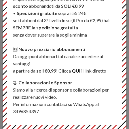
NEW
NEW
sconto
abbonandoti da
SOLI €0,99
•
Spedizioni gratuite
sopra i 55,24€
se ti abboni dal 3° livello in su (il Pro da €2,99) hai
SEMPRE la spedizione gratuita
senza dover superare la soglia minima
Lavezzinifly - Nymph Kit
Lavezzinifly - Dry Fly Kit
€ 59,99
€ 89,99
🆕
Nuovo prezziario abbonamenti
€ 99,99
Da oggi puoi abbonarti al canale e accedere ai
vantaggi
a partire da
soli €0,99
! Clicca
QUI
il link diretto
ESAURITO
NEW
🤝
Collaborazioni e Sponsor
Siamo alla ricerca di sponsor e collaborazioni per
realizzare nuovi video.
Per informazioni contattaci su WhatsApp al
Lavezzinifly - Full Nymph
Lavezzinifly - Trout
3496854397
Fly Box
Nymph Kit
€ 299,99
€ 7,99
€ 19,99