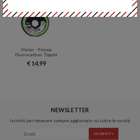
PIÙ OPZIONI
Vision - Prisma
Fluorocarbon Tippet
€ 14,99
NEWSLETTER
Iscriviti per rimanere sempre aggiornato su tutte le novità
ISCRIVITI