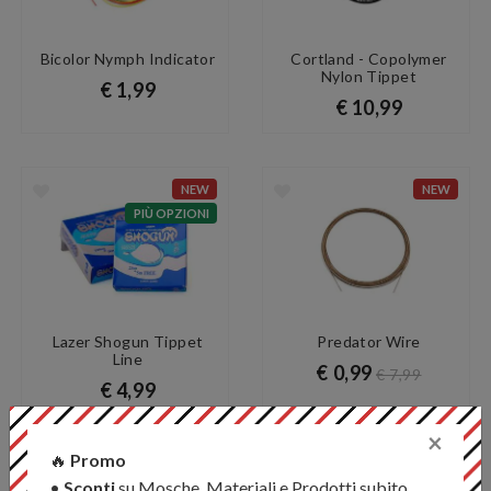
Bicolor Nymph Indicator
Cortland - Copolymer
Nylon Tippet
€ 1,99
€ 10,99
NEW
NEW
PIÙ OPZIONI
Lazer Shogun Tippet
Predator Wire
Line
€ 0,99
€ 7,99
€ 4,99
×
🔥
Promo
NEW
•
Sconti
su Mosche, Materiali e Prodotti subito