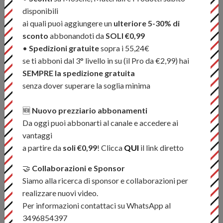
PIÙ OPZIONI
PIÙ OPZIONI
disponibili
ai quali puoi aggiungere un
ulteriore 5-30% di
sconto
abbonandoti da
SOLI €0,99
•
Spedizioni gratuite
sopra i 55,24€
se ti abboni dal 3° livello in su (il Pro da €2,99) hai
Sunshine - Nylon Tippet
Tapered Leader
SEMPRE la spedizione gratuita
€ 4,99
€ 7,99
senza dover superare la soglia minima
🆕
Nuovo prezziario abbonamenti
NEW
Da oggi puoi abbonarti al canale e accedere ai
PIÙ OPZIONI
vantaggi
a partire da
soli €0,99
! Clicca
QUI
il link diretto
🤝
Collaborazioni e Sponsor
Siamo alla ricerca di sponsor e collaborazioni per
Tippet Rings
Vision - Nano Mono
Tippet
realizzare nuovi video.
€ 2,99
€ 8,99
Per informazioni contattaci su WhatsApp al
3496854397