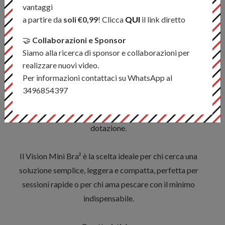
rimovibili, adattando la configurazione alle proprie esigenze
vantaggi
operative. Il Mini Bra² può essere indossato come chest
a partire da
soli €0,99
! Clicca
QUI
il link diretto
pack oppure fissato direttamente alla cintura da wading,
🤝
Collaborazioni e Sponsor
risultando stabile e poco ingombrante.
Siamo alla ricerca di sponsor e collaborazioni per
realizzare nuovi video.
Realizzato in nylon 300D con rivestimento PU e nylon
Per informazioni contattaci su WhatsApp al
ripstop, il Mini Bra² è robusto e durevole, mentre le zip e
3496854397
fibbie YKK garantiscono affidabilità nel tempo. Il D-ring
per il guadino posizionato sul cordino del collo completa la
dotazione.
Il Vision Mini Bra² è la scelta ideale per chi cerca una
soluzione semplice, leggera e compatta, perfetta per
sessioni rapide o per chi ama pescare con il minimo
indispensabile.