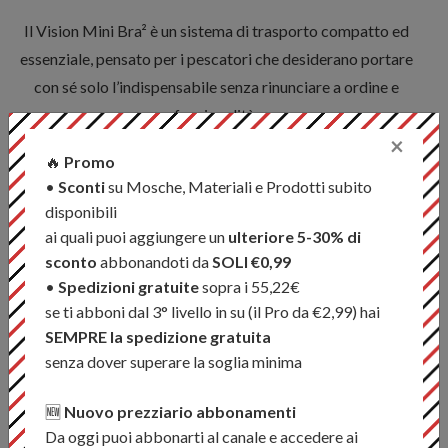
Il Vision Mini Bra² è un sistema di trasporto compatto ed
essenziale, pensato per i pescatori che desiderano portare
con sé solo l’indispensabile senza rinunciare a ordine e
funzionalità.
×
🔥
Promo
Nonostante le dimensioni ridotte, il Mini Bra² offre spazio
•
Sconti
su Mosche, Materiali e Prodotti subito
sufficiente per una giornata di pesca: il vano principale è
disponibili
progettato per ospitare una fly box di grandi dimensioni,
ai quali puoi aggiungere un
ulteriore 5-30% di
mentre il secondo scomparto con zip è ideale per una fly
sconto
abbonandoti da
SOLI €0,99
box più piccola oppure per tippet, finali e accessori. Una
•
Spedizioni gratuite
sopra i 55,22€
tasca in mesh aggiuntiva aiuta a organizzare gli oggetti più
se ti abboni dal 3° livello in su (il Pro da €2,99) hai
SEMPRE la spedizione gratuita
piccoli.
senza dover superare la soglia minima
Le superfici in Velcro posizionate in punti strategici
🆕
Nuovo prezziario abbonamenti
consentono di fissare e personalizzare i porta-accessori
Da oggi puoi abbonarti al canale e accedere ai