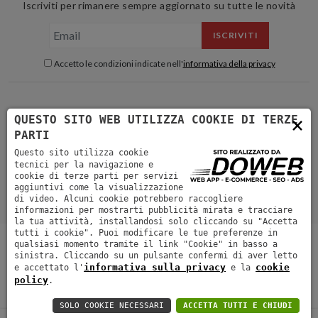
Iscriviti per rimanere sempre aggiornato su tutte le novità
ISCRIVITI
Accetto le condizioni indicate nell'
informativa della privacy
×
QUESTO SITO WEB UTILIZZA COOKIE DI TERZE
PARTI
Questo sito utilizza cookie
tecnici per la navigazione e
cookie di terze parti per servizi
aggiuntivi come la visualizzazione
di video. Alcuni cookie potrebbero raccogliere
informazioni per mostrarti pubblicità mirata e tracciare
la tua attività, installandosi solo cliccando su "Accetta
tutti i cookie". Puoi modificare le tue preferenze in
Shop
Experience
Blog
Video
About
Contatti
qualsiasi momento tramite il link "Cookie" in basso a
Collaborazioni
Ordini e spedizioni
sinistra. Cliccando su un pulsante confermi di aver letto
informativa sulla privacy
cookie
e accettato l'
e la
Copyright by Matteo Lavezzini
Partita IVA 02675450346
Informativa
policy
.
sulla privacy
Cookie
SOLO COOKIE NECESSARI
ACCETTA TUTTI E CHIUDI