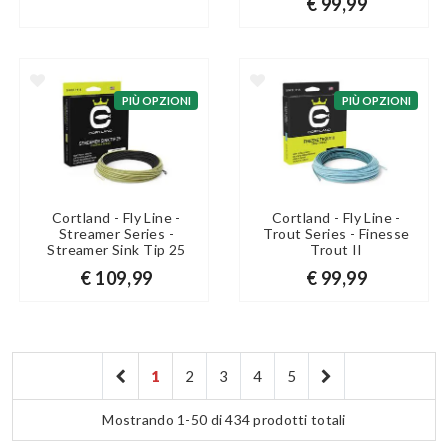
€ 99,99
PIÙ OPZIONI
PIÙ OPZIONI
Cortland - Fly Line -
Cortland - Fly Line -
Streamer Series -
Trout Series - Finesse
Streamer Sink Tip 25
Trout II
€ 109,99
€ 99,99
1
2
3
4
5
Mostrando 1-50 di 434 prodotti totali