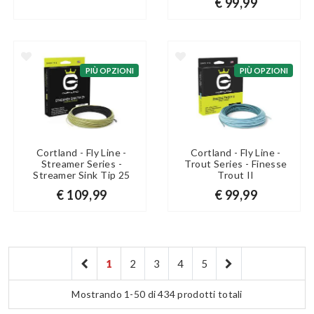
€ 99,99
PIÙ OPZIONI
PIÙ OPZIONI
Cortland - Fly Line -
Cortland - Fly Line -
Streamer Series -
Trout Series - Finesse
Streamer Sink Tip 25
Trout II
€ 109,99
€ 99,99
1
2
3
4
5
Mostrando 1-50 di 434 prodotti totali