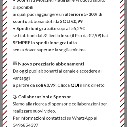
disponibili
ai quali puoi aggiungere un
ulteriore 5-30% di
Per visualizzare i video, accetta i cookie di YouTube e/o
sconto
abbonandoti da
SOLI €0,99
Vimeo cliccando in basso a sinistra
•
Spedizioni gratuite
sopra i 55,29€
se ti abboni dal 3° livello in su (il Pro da €2,99) hai
SEMPRE la spedizione gratuita
L'SL9 è il mulinello preferito dalla maggior parte delle guide
senza dover superare la soglia minima
di pesca che lo utilizzano sulle loro canne da noleggiare
grazie al suo design "a prova di proiettile". Questo mulinello
🆕
Nuovo prezziario abbonamenti
ha una notevole esperienza a partire dal 2002 negli ambienti
Da oggi puoi abbonarti al canale e accedere ai
più remoti e ostili, prendendo di mira avversari potenti come
vantaggi
salmoni, steelhead, tigerfish, dorado, bonefish e permit. Il
a partire da
soli €0,99
! Clicca
QUI
il link diretto
design robusto è realizzato in solido alluminio 6082 T6 di
🤝
Collaborazioni e Sponsor
alta qualità e presenta una frizione in sughero lavorata su
Siamo alla ricerca di sponsor e collaborazioni per
misura con pistoni unidirezionali chiusi. L'SL9 ospita code
realizzare nuovi video.
dalla 9 alla 10, ha un clic in entrata e in uscita.
Per informazioni contattaci su WhatsApp al
3496854397