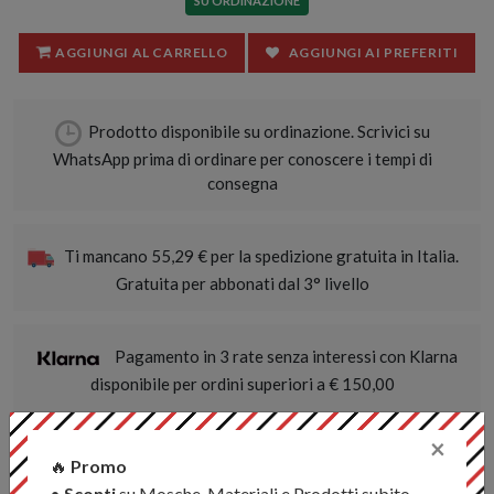
SU ORDINAZIONE
AGGIUNGI AL CARRELLO
AGGIUNGI AI PREFERITI
Prodotto disponibile su ordinazione. Scrivici su
WhatsApp prima di ordinare per conoscere i tempi di
consegna
Ti mancano 55,29 € per la spedizione gratuita in Italia.
Gratuita per abbonati dal 3° livello
Pagamento in 3 rate senza interessi con Klarna
disponibile per ordini superiori a € 150,00
×
Sconti extra per abbonati YouTube fino al 30%. Scrivici
🔥
Promo
su WhatsApp
•
Sconti
su Mosche, Materiali e Prodotti subito