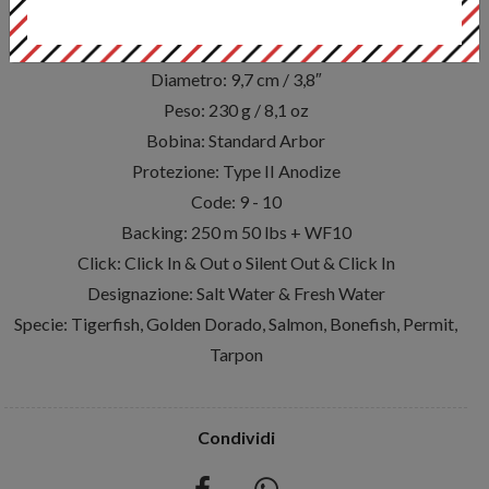
Dettagli
Diametro: 9,7 cm / 3,8″
Peso: 230 g / 8,1 oz
Bobina: Standard Arbor
Protezione: Type II Anodize
Code: 9 - 10
Backing: 250 m 50 lbs + WF10
Click: Click In & Out o Silent Out & Click In
Designazione: Salt Water & Fresh Water
Specie: Tigerfish, Golden Dorado, Salmon, Bonefish, Permit,
Tarpon
Condividi