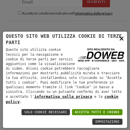
ISCRIVITI
Accetto le condizioni indicate nell'
informativa della privacy
×
QUESTO SITO WEB UTILIZZA COOKIE DI TERZE
PARTI
Questo sito utilizza cookie
tecnici per la navigazione e
cookie di terze parti per servizi
aggiuntivi come la visualizzazione
di video. Alcuni cookie potrebbero raccogliere
informazioni per mostrarti pubblicità mirata e tracciare
la tua attività, installandosi solo cliccando su "Accetta
tutti i cookie". Puoi modificare le tue preferenze in
Shop
Experience
Blog
Video
About
Contatti
qualsiasi momento tramite il link "Cookie" in basso a
Collaborazioni
Ordini e spedizioni
sinistra. Cliccando su un pulsante confermi di aver letto
informativa sulla privacy
cookie
e accettato l'
e la
Copyright by Matteo Lavezzini
Partita IVA 02675450346
Informativa
policy
.
sulla privacy
Cookie
SOLO COOKIE NECESSARI
ACCETTA TUTTI E CHIUDI
IMPOSTAZIONI
0