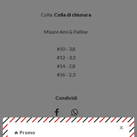
Colla:
Colla di chiusura
Misure Ami & Palline:
#10 - 3,8
#12 - 3,3
#14 - 2,8
#16 - 2,3
Condividi
×
🔥
Promo