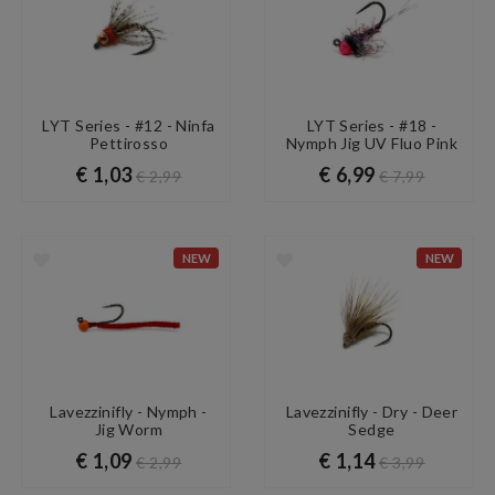
LYT Series - #12 - Ninfa
LYT Series - #18 -
Pettirosso
Nymph Jig UV Fluo Pink
€ 1,03
€ 6,99
€ 2,99
€ 7,99
NEW
NEW
Lavezzinifly - Nymph -
Lavezzinifly - Dry - Deer
Jig Worm
Sedge
€ 1,09
€ 1,14
€ 2,99
€ 3,99