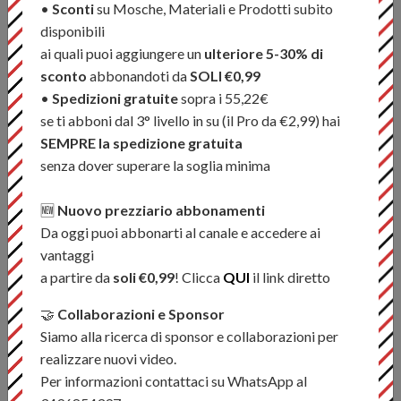
•
Sconti
su Mosche, Materiali e Prodotti subito
ACCESSORI
disponibili
ai quali puoi aggiungere un
ulteriore 5-30% di
sconto
abbonandoti da
SOLI €0,99
NEW
NEW
•
Spedizioni gratuite
sopra i 55,22€
se ti abboni dal 3° livello in su (il Pro da €2,99) hai
SEMPRE la spedizione gratuita
senza dover superare la soglia minima
🆕
Nuovo prezziario abbonamenti
Lavezzinifly - Trout
Lavezzinifly - Trout Pro
Nymph Kit
Streamer Kit
Da oggi puoi abbonarti al canale e accedere ai
€ 12,84
€ 5,41
vantaggi
€ 34,99
€ 19,99
a partire da
soli €0,99
! Clicca
QUI
il link diretto
🤝
Collaborazioni e Sponsor
ESAURITO
NEW
Siamo alla ricerca di sponsor e collaborazioni per
realizzare nuovi video.
Per informazioni contattaci su WhatsApp al