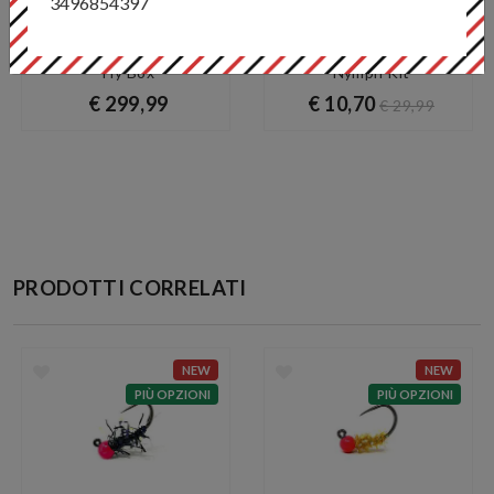
3496854397
Lavezzinifly - Full Nymph
Lavezzinifly - Trout Pro
Fly Box
Nymph Kit
€ 299,99
€ 10,70
€ 29,99
PRODOTTI CORRELATI
NEW
NEW
PIÙ OPZIONI
PIÙ OPZIONI