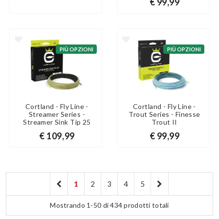
€ 99,99
PIÙ OPZIONI
PIÙ OPZIONI
Cortland - Fly Line -
Cortland - Fly Line -
Streamer Series -
Trout Series - Finesse
Streamer Sink Tip 25
Trout II
€ 109,99
€ 99,99
1
2
3
4
5
Mostrando 1-50 di 434 prodotti totali