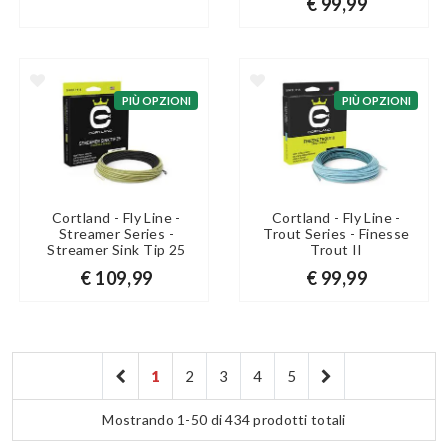
€ 99,99
PIÙ OPZIONI
PIÙ OPZIONI
Cortland - Fly Line -
Cortland - Fly Line -
Streamer Series -
Trout Series - Finesse
Streamer Sink Tip 25
Trout II
€ 109,99
€ 99,99
1
2
3
4
5
Mostrando 1-50 di 434 prodotti totali