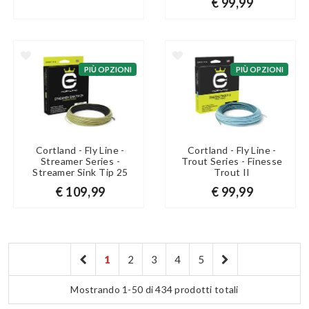
€ 99,99
PIÙ OPZIONI
PIÙ OPZIONI
Cortland - Fly Line -
Cortland - Fly Line -
Streamer Series -
Trout Series - Finesse
Streamer Sink Tip 25
Trout II
€ 109,99
€ 99,99
1
2
3
4
5
Mostrando 1-50 di 434 prodotti totali