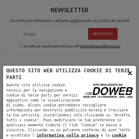
NEWSLETTER
Iscriviti per rimanere sempre aggiornato su tutte le novità
ISCRIVITI
Accetto le condizioni indicate nell'
informativa della privacy
×
QUESTO SITO WEB UTILIZZA COOKIE DI TERZE
PARTI
Questo sito utilizza cookie
tecnici per la navigazione e
cookie di terze parti per servizi
aggiuntivi come la visualizzazione
di video. Alcuni cookie potrebbero raccogliere
informazioni per mostrarti pubblicità mirata e tracciare
la tua attività, installandosi solo cliccando su "Accetta
tutti i cookie". Puoi modificare le tue preferenze in
Shop
Experience
Blog
Video
About
Contatti
qualsiasi momento tramite il link "Cookie" in basso a
Collaborazioni
Ordini e spedizioni
sinistra. Cliccando su un pulsante confermi di aver letto
informativa sulla privacy
cookie
e accettato l'
e la
Copyright by Matteo Lavezzini
Partita IVA 02675450346
Informativa