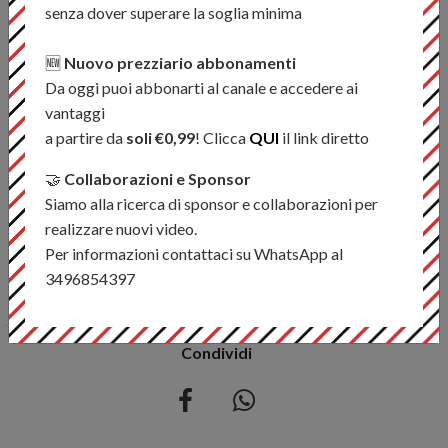
senza dover superare la soglia minima
- Velocità di affondamento 6 – 7 IPS
🆕
Nuovo prezziario abbonamenti
- Lancio facile e rapido
Da oggi puoi abbonarti al canale e accedere ai
- Loop saldato anteriore
vantaggi
- Utilizzo in acqua dolce
a partire da
soli €0,99
! Clicca
QUI
il link diretto
- Assetto: Full Sinking
🤝
Collaborazioni e Sponsor
- Taper: Weight Forward
Siamo alla ricerca di sponsor e collaborazioni per
- Lunghezza: 27 m / 90 ft
realizzare nuovi video.
- Core: Nylon multifilamento intrecciato
Per informazioni contattaci su WhatsApp al
- Colore: Black
3496854397
Condividi