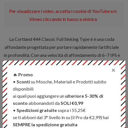
Per visualizzare i video, accetta i cookie di YouTube e/o
Vimeo cliccando in basso a sinistra
La Cortland 444 Classic Full Sinking Type 6 è una coda
affondante progettata per portare rapidamente l’artificiale
in profondità. Con una velocità di affondamento di 6–7 IPS e
un profilo a densità compensata, lavora in modo uniforme in
×
laghi profondi e fiumi con forte corrente.
🔥
Promo
Il taper corto consente un caricamento rapido e facilita il
•
Sconti
su Mosche, Materiali e Prodotti subito
lancio di streamer voluminosi, mentre il rivestimento
disponibili
scorrevole e il core in nylon multifilamento intrecciato
ai quali puoi aggiungere un
ulteriore 5-30% di
sconto
abbonandoti da
SOLI €0,99
garantiscono controllo, sensibilità e stabilità durante tutta
•
Spedizioni gratuite
sopra i 55,25€
la passata, anche nelle pescate più impegnative.
se ti abboni dal 3° livello in su (il Pro da €2,99) hai
SEMPRE la spedizione gratuita
Caratteristiche: