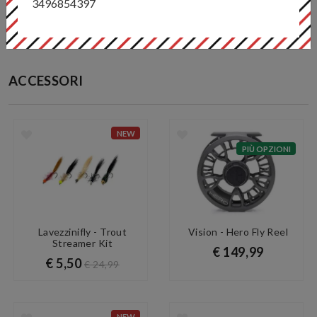
3496854397
ACCESSORI
NEW
PIÙ OPZIONI
Lavezzinifly - Trout
Vision - Hero Fly Reel
Streamer Kit
€ 149,99
€ 5,50
€ 24,99
NEW