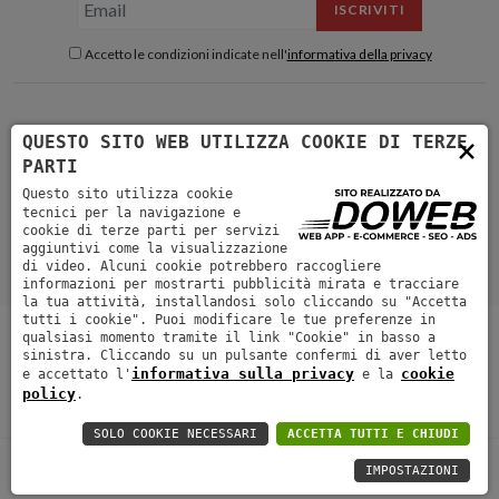
ISCRIVITI
Accetto le condizioni indicate nell'
informativa della privacy
×
QUESTO SITO WEB UTILIZZA COOKIE DI TERZE
PARTI
Questo sito utilizza cookie
tecnici per la navigazione e
cookie di terze parti per servizi
aggiuntivi come la visualizzazione
di video. Alcuni cookie potrebbero raccogliere
informazioni per mostrarti pubblicità mirata e tracciare
la tua attività, installandosi solo cliccando su "Accetta
tutti i cookie". Puoi modificare le tue preferenze in
Shop
Experience
Blog
Video
About
Contatti
qualsiasi momento tramite il link "Cookie" in basso a
Collaborazioni
Ordini e spedizioni
sinistra. Cliccando su un pulsante confermi di aver letto
informativa sulla privacy
cookie
e accettato l'
e la
Copyright by Matteo Lavezzini
Partita IVA 02675450346
Informativa
policy
.
sulla privacy
Cookie
SOLO COOKIE NECESSARI
ACCETTA TUTTI E CHIUDI
IMPOSTAZIONI
0