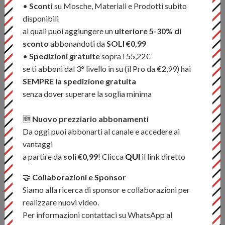
•
Sconti
su Mosche, Materiali e Prodotti subito
disponibili
Caratteristiche:
ai quali puoi aggiungere un
ulteriore 5-30% di
sconto
abbonandoti da
SOLI €0,99
- Velocità di affondamento 3 – 4 IPS
•
Spedizioni gratuite
sopra i 55,22€
se ti abboni dal 3° livello in su (il Pro da €2,99) hai
- Lancio facile e progressivo
SEMPRE la spedizione gratuita
- Loop saldato anteriore
senza dover superare la soglia minima
- Utilizzo in acqua dolce
- Assetto: Full Sinking
🆕
Nuovo prezziario abbonamenti
- Taper: Weight Forward
Da oggi puoi abbonarti al canale e accedere ai
- Lunghezza: 27 m / 90 ft
vantaggi
- Core: Nylon multifilamento intrecciato
a partire da
soli €0,99
! Clicca
QUI
il link diretto
- Colore: Brown
🤝
Collaborazioni e Sponsor
Siamo alla ricerca di sponsor e collaborazioni per
realizzare nuovi video.
Condividi
Per informazioni contattaci su WhatsApp al